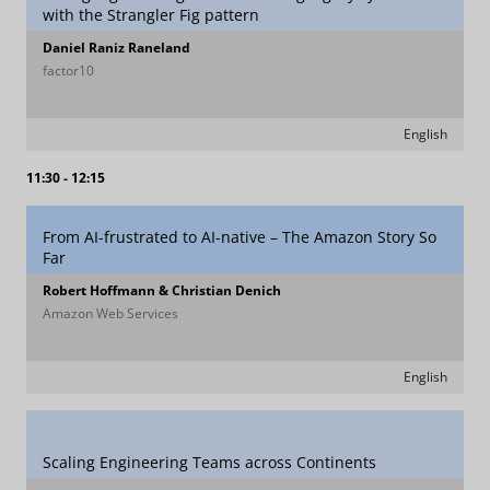
with the Strangler Fig pattern
Daniel Raniz Raneland
factor10
English
11:30 - 12:15
From AI-frustrated to AI-native – The Amazon Story So
Far
Robert Hoffmann & Christian Denich
Amazon Web Services
English
Scaling Engineering Teams across Continents