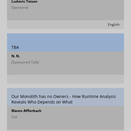
Ludovic Toison
Opensend
English
TBA
N. N.
[Sponsored Talk]
Our Monolith has no Owners - How Runtime Analysis
Reveals Who Depends on What
Maren Afflerbach
Sixt