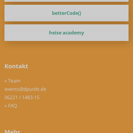
betterCode()
heise academy
Kontakt
» Team
events@dpunkt.de
06221 / 1483-15
» FAQ
Mehr