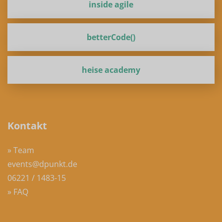
inside agile
betterCode()
heise academy
Kontakt
» Team
events@dpunkt.de
06221 / 1483-15
» FAQ