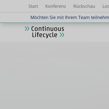
Start
Konferenz
Rückschau
Loc
Möchten Sie mit Ihrem Team teilnehme
Möchten Sie mit Ihrem Team teilnehme