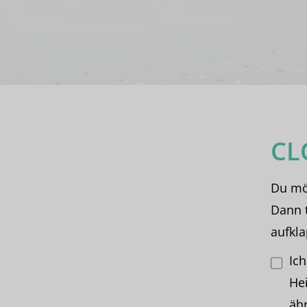
CL
Du mö
Dann t
aufkla
Ic
He
ähn