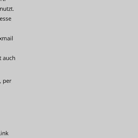
nutzt.
resse
nxmail
t auch
, per
Link