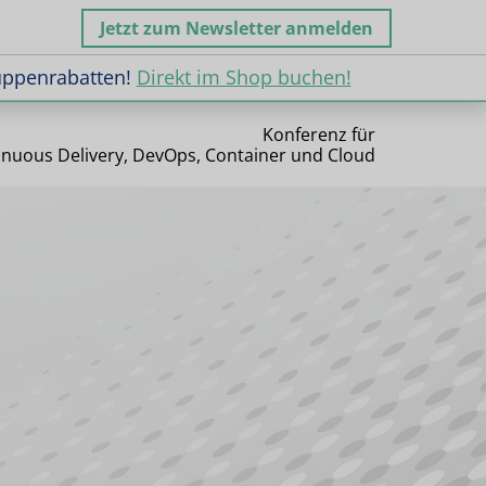
Jetzt zum Newsletter anmelden
uppenrabatten!
Direkt im Shop buchen!
uppenrabatten!
Direkt im Shop buchen!
Konferenz für
inuous Delivery, DevOps, Container und Cloud