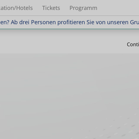
ation/Hotels
Tickets
Programm
n? Ab drei Personen profitieren Sie von unseren Gr
n? Ab drei Personen profitieren Sie von unseren Gr
Cont