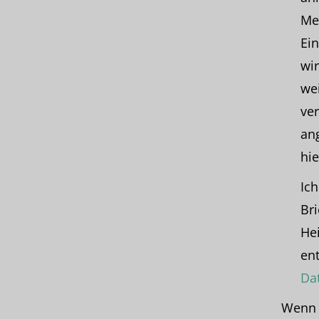
Me
Ein
wir
we
ve
an
hie
Ich
Br
He
ent
Da
Wenn D