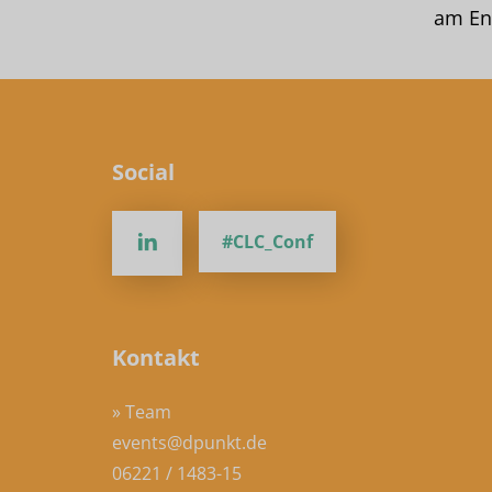
am En
Social
#CLC_Conf
Kontakt
» Team
events@dpunkt.de
06221 / 1483-15