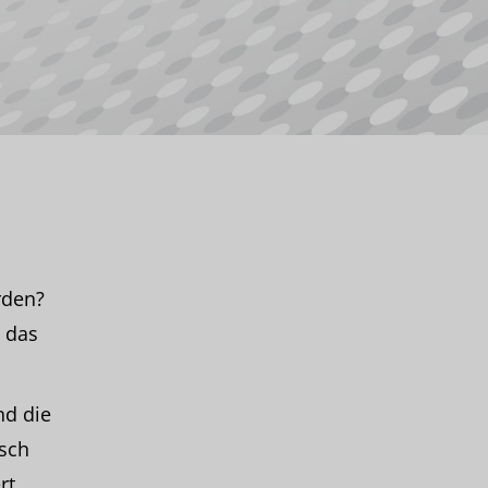
rden?
, das
nd die
sch
rt.