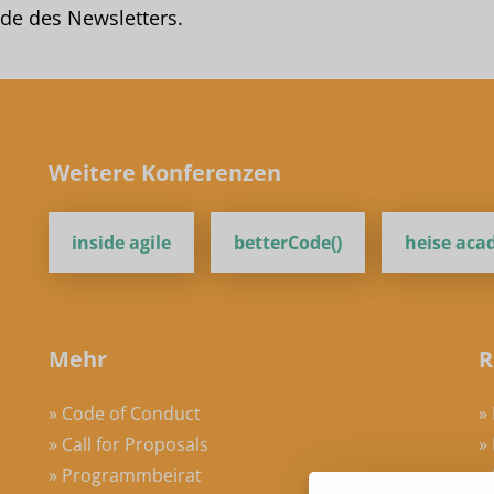
de des Newsletters.
Weitere Konferenzen
inside agile
betterCode()
heise ac
Mehr
R
» Code of Conduct
»
» Call for Proposals
»
» Programmbeirat
»