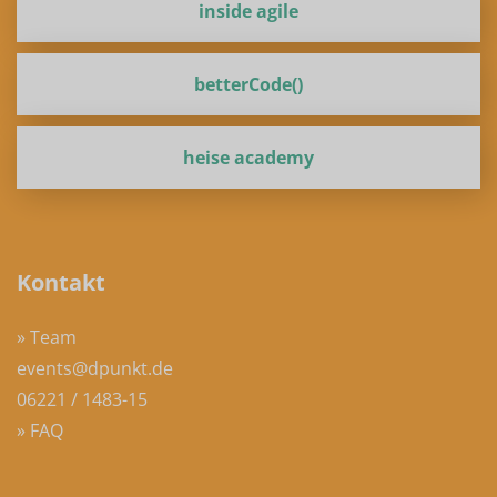
inside agile
betterCode()
heise academy
Kontakt
» Team
events@dpunkt.de
06221 / 1483-15
» FAQ