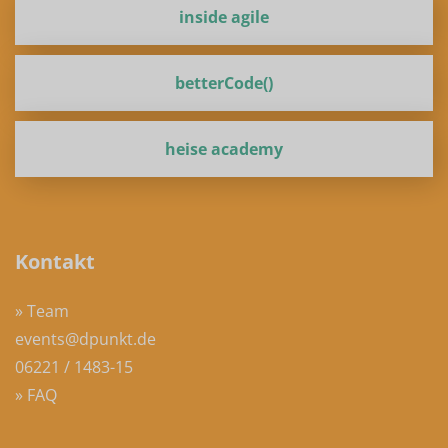
inside agile
betterCode()
heise academy
Kontakt
» Team
events@dpunkt.de
06221 / 1483-15
» FAQ