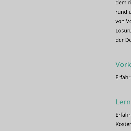
dem ri
rund u
von V
Lösung
der D
Vork
Erfahr
Lern
Erfahr
Koste