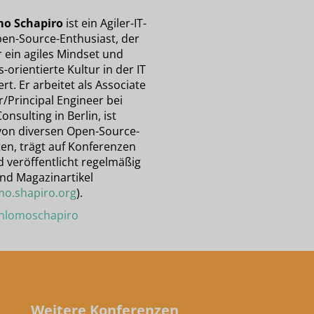
mo Schapiro
ist ein Agiler-IT-
en-Source-Enthusiast, der
r ein agiles Mindset und
orientierte Kultur in der IT
rt. Er arbeitet als Associate
/Principal Engineer bei
Consulting in Berlin, ist
von diversen Open-Source-
ten, trägt auf Konferenzen
d veröffentlicht regelmäßig
und Magazinartikel
mo.shapiro.org
).
lomoschapiro
Weitere Konferenzen