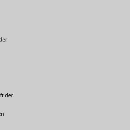
der
ft der
en