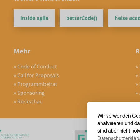
inside agile
betterCode()
heise ac
Mehr
R
» Code of Conduct
»
» Call for Proposals
»
» Programmbeirat
»
» Sponsoring
»
» Rückschau
Wir verwenden Coo
analysieren und da
sind aber nicht no
Datenschutzerklär