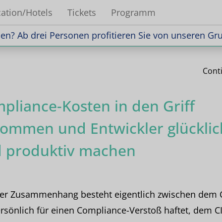
ation/Hotels
Tickets
Programm
n? Ab drei Personen profitieren Sie von unseren Gr
n? Ab drei Personen profitieren Sie von unseren Gr
Cont
pliance-Kosten in den Griff
ommen und Entwickler glücklic
 produktiv machen
er Zusammenhang besteht eigentlich zwischen dem 
rsönlich für einen Compliance-Verstoß haftet, dem C