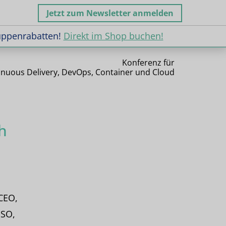
Jetzt zum Newsletter anmelden
uppenrabatten!
Direkt im Shop buchen!
uppenrabatten!
Direkt im Shop buchen!
Konferenz für
inuous Delivery, DevOps, Container und Cloud
h
CEO,
ISO,