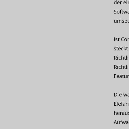
der ei
Softwa
umset
Ist Co
steckt
Richtl
Richtl
Featu
Die wa
Elefan
herau
Aufwa