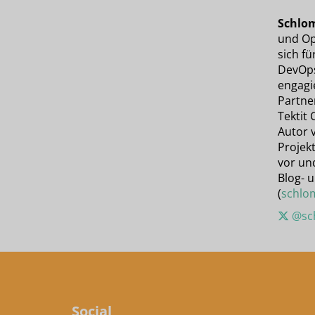
Schlo
und Op
sich fü
DevOps-
engagie
Partner
Tektit 
Autor 
Projek
vor un
Blog- 
(
schlo
@sch
Social