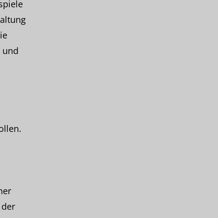
spiele
haltung
ie
s und
ollen.
ner
 der