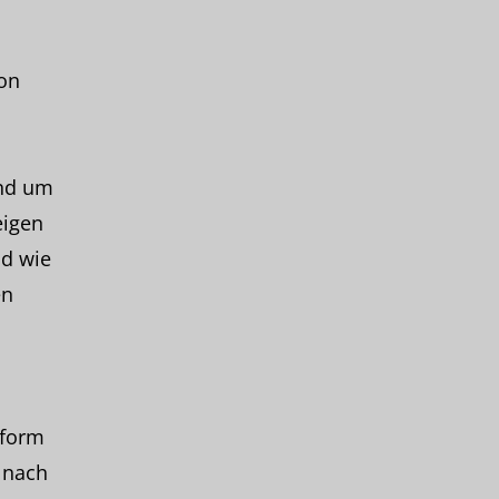
von
und um
eigen
d wie
en
tform
 nach