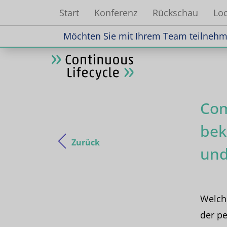
Start
Konferenz
Rückschau
Loc
Möchten Sie mit Ihrem Team teilnehme
Möchten Sie mit Ihrem Team teilnehme
Com
bek
Zurück
und
Welch
der pe