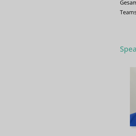
Gesam
Teams
Spea