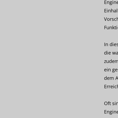
Engine
Einhal
Vorsch
Funkti
In di
die wa
zudem
ein g
dem Au
Erreic
Oft si
Engine