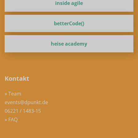
inside agile
betterCode()
heise academy
Kontakt
» Team
events@dpunkt.de
06221 / 1483-15
» FAQ