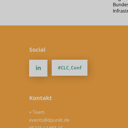
Bundes
Infras
Social
#CLC_Conf
Kontakt
» Team
events@dpunkt.de