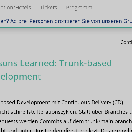
ation/Hotels
Tickets
Programm
n? Ab drei Personen profitieren Sie von unseren Gr
n? Ab drei Personen profitieren Sie von unseren Gr
Cont
sons Learned: Trunk-based
elopment
-based Development mit Continuous Delivery (CD)
icht schnellste Iterationszyklen. Statt über Branches 
Requests werden Commits auf dem trunk/main branch
ht und unter Umständen direkt deployt. Das ermögli