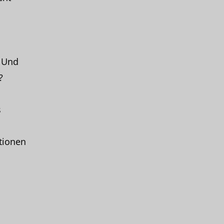
? Und
?
s
s
ktionen