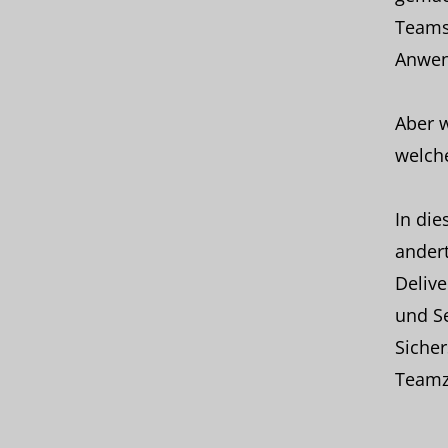
Teams
Anwen
Aber w
welch
In die
ander
Delive
und S
Sicher
Teamz