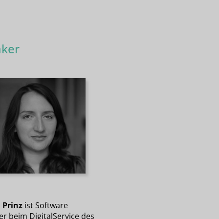
ker
 Prinz
ist Software
er beim DigitalService des