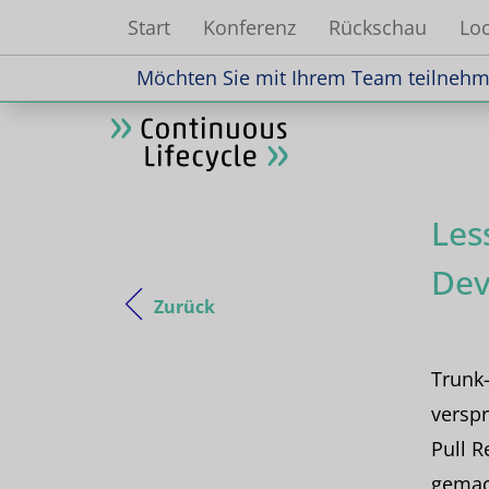
Start
Konferenz
Rückschau
Loc
Möchten Sie mit Ihrem Team teilnehme
Möchten Sie mit Ihrem Team teilnehme
Les
Dev
Zurück
Trunk
verspr
Pull 
gemac