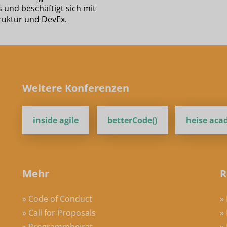
 und beschäftigt sich mit
truktur und DevEx.
Weitere Konferenzen
inside agile
betterCode()
heise ac
Mehr
R
» Code of Conduct
»
» Call for Proposals
»