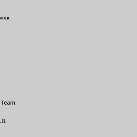
sse,
m Team
.B.