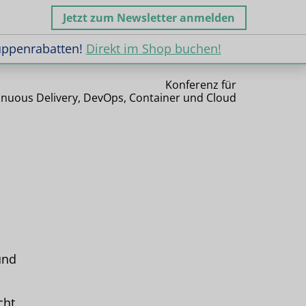
Jetzt zum Newsletter anmelden
uppenrabatten!
Direkt im Shop buchen!
uppenrabatten!
Direkt im Shop buchen!
Konferenz für
inuous Delivery, DevOps, Container und Cloud
und
cht