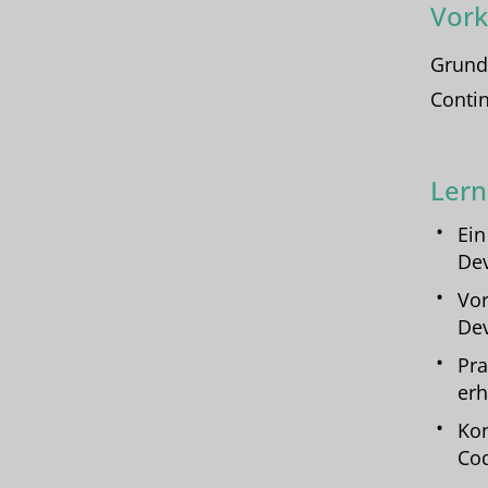
Vork
Grund
Contin
Lern
Ein
Dev
Vor
De
Pra
erh
Kon
Cod