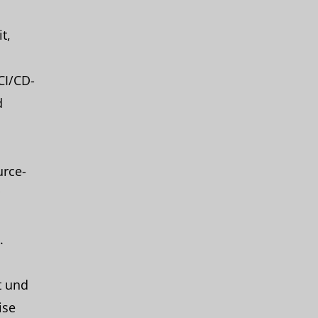
t,
CI/CD-
d
urce-
.
t und
ise