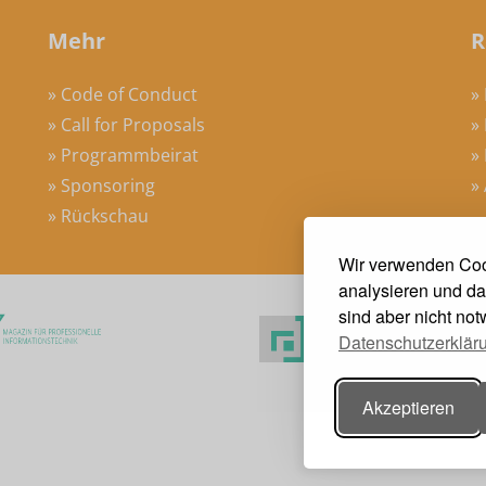
Mehr
R
» Code of Conduct
»
» Call for Proposals
»
» Programmbeirat
»
» Sponsoring
»
» Rückschau
Wir verwenden Coo
analysieren und da
sind aber nicht no
Datenschutzerklär
Akzeptieren