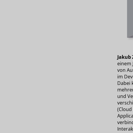
Jakub 
einem 
von Au
im Dev
Dabei 
mehrer
und Ve
versch
(Cloud 
Applica
verbind
Interak