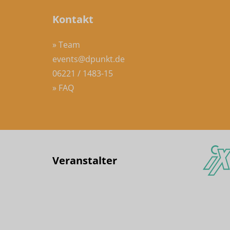
Kontakt
» Team
events@dpunkt.de
06221 / 1483-15
» FAQ
Veranstalter