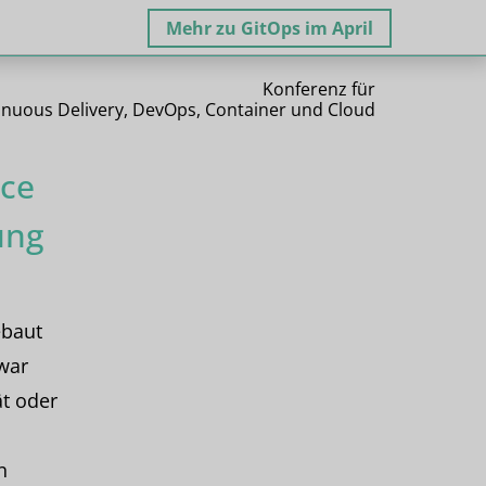
Mehr zu GitOps im April
Konferenz für
inuous Delivery, DevOps, Container und Cloud
rce
ung
ebaut
zwar
ät oder
n