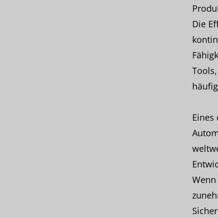
Produk
Die Ef
kontin
Fähigk
Tools
häufig
Eines 
Automa
weltwe
Entwi
Wenn 
zunehm
Sicher