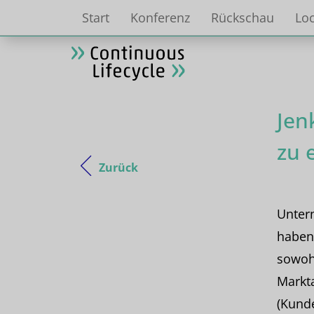
Start
Konferenz
Rückschau
Loc
Jen
zu 
Zurück
Untern
haben,
sowohl
Markta
(Kunde