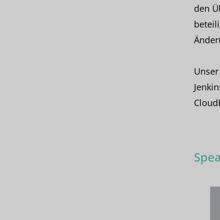
den Üb
beteil
Änder
Unser 
Jenkin
CloudB
Spea