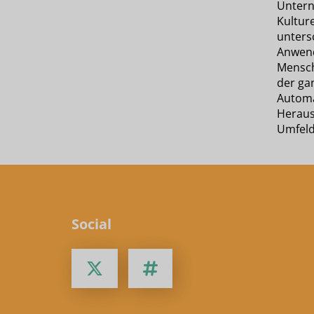
Untern
Kultur
unters
Anwend
Mensc
der ga
Automa
Heraus
Umfeld
Social