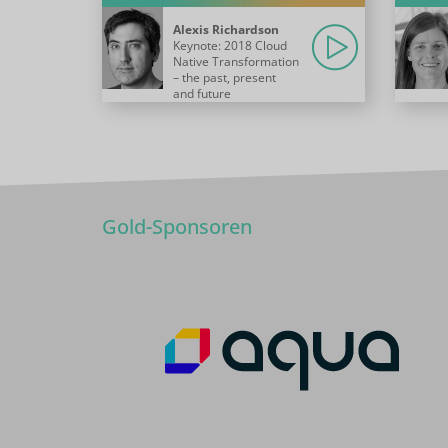
Alexis Richardson
Keynote: 2018 Cloud
Native Transformation
– the past, present
and future
Gold-Sponsoren