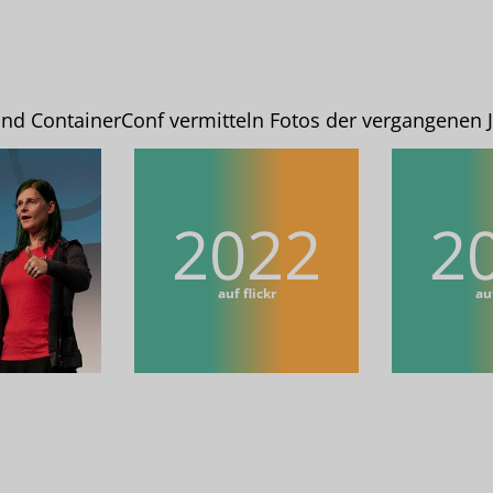
und ContainerConf vermitteln Fotos der vergangenen J
2022
2
auf flickr
auf