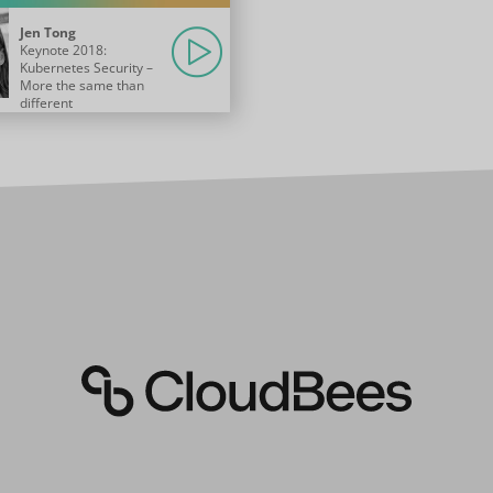
Jen Tong
Keynote 2018:
Kubernetes Security –
More the same than
different