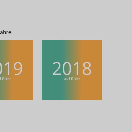
ahre.
019
2018
 flickr
auf flickr