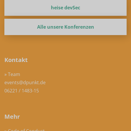
heise devSec
Alle unsere Konferenzen
Kontakt
» Team
events@dpunkt.de
06221 / 1483-15
Mehr
» Code of Conduct