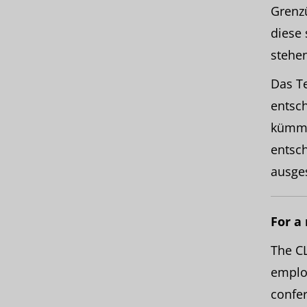
Grenz
diese 
stehe
Das T
entsch
kümmer
entsc
ausge
For a
The CL
employ
confer