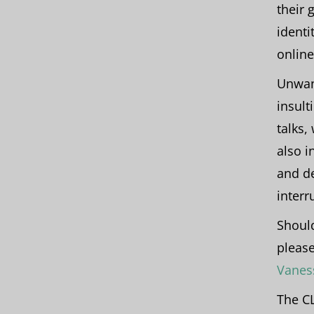
their 
identi
online
Unwan
insult
talks,
also i
and de
interr
Should
please
Vanes
The CL