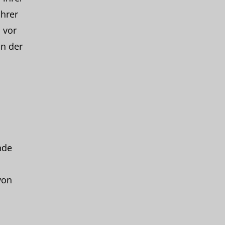
ihrer
 vor
on der
nde
von