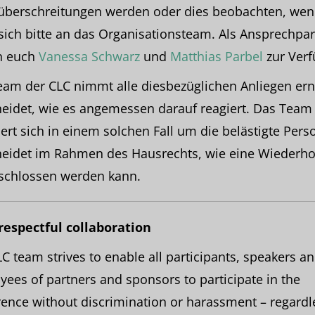
überschreitungen werden oder dies beobachten, we
sich bitte an das Organisationsteam. Als Ansprechpar
n euch
Vanessa Schwarz
und
Matthias Parbel
zur Verf
eam der CLC nimmt alle diesbezüglichen Anliegen ern
eidet, wie es angemessen darauf reagiert. Das Team
t sich in einem solchen Fall um die belästigte Pers
heidet im Rahmen des Hausrechts, wie eine Wiederh
schlossen werden kann.
 respectful collaboration
C team strives to enable all participants, speakers a
ees of partners and sponsors to participate in the
ence without discrimination or harassment – regardl