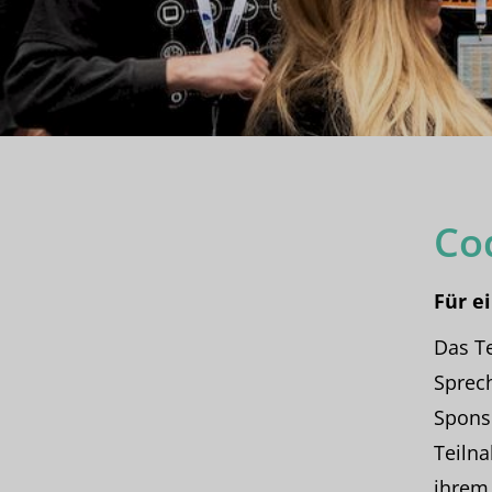
Co
Für e
Das Te
Sprech
Sponso
Teiln
ihrem 