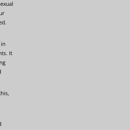
sexual
ur
ed.
 in
ts. It
ing
d
his,
d