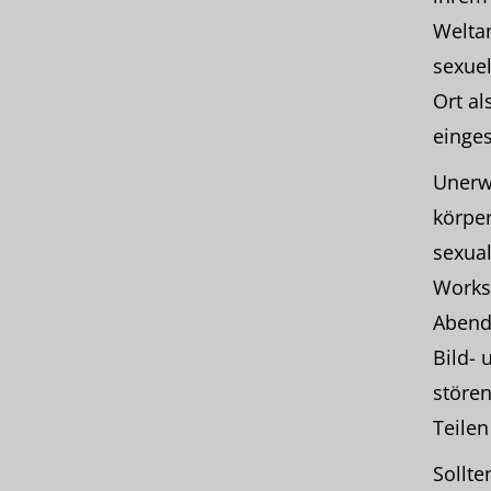
Weltan
sexuel
Ort al
einges
Unerw
körper
sexual
Works
Abendv
Bild- 
stören
Teilen
Sollte