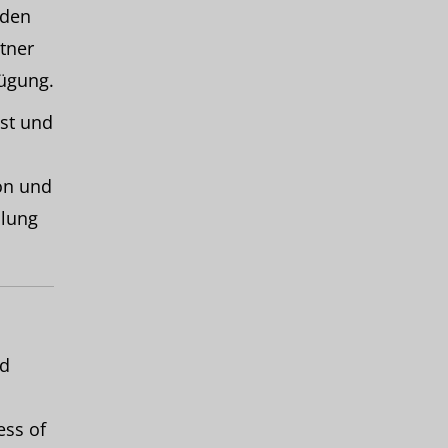
nden
tner
ügung.
st und
on und
olung
nd
ess of