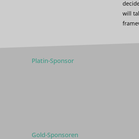
decide
will t
framew
Platin-Sponsor
Gold-Sponsoren