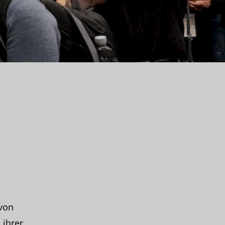
von
 ihrer