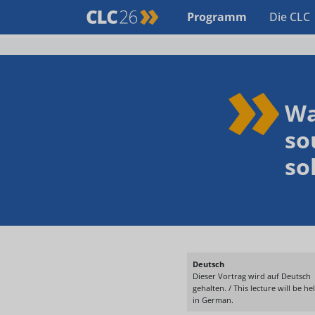
Programm
Die CLC
Wa
so
so
Deutsch
Dieser Vortrag wird auf Deutsch
gehalten. / This lecture will be he
in German.