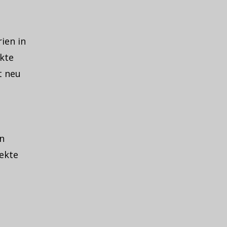
ien in
kte
t neu
n
ekte