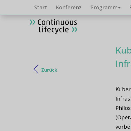
Start
Konferenz
Programm
Kub
Inf
Zurück
Kubern
Infras
Philo
(Opera
vorbe