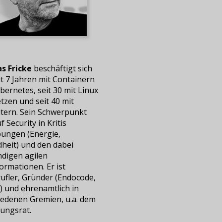
s Fricke
beschäftigt sich
it 7 Jahren mit Containern
ernetes, seit 30 mit Linux
tzen und seit 40 mit
ern. Sein Schwerpunkt
f Security in Kritis
ngen (Energie,
heit) und den dabei
digen agilen
ormationen. Er ist
rufler, Gründer (Endocode,
y) und ehrenamtlich in
iedenen Gremien, u.a. dem
nungsrat.