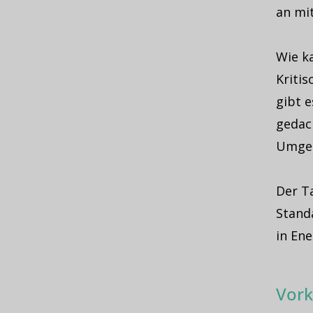
an mi
Wie ka
Kriti
gibt 
gedac
Umgeb
Der T
Stand
in Ene
Vork