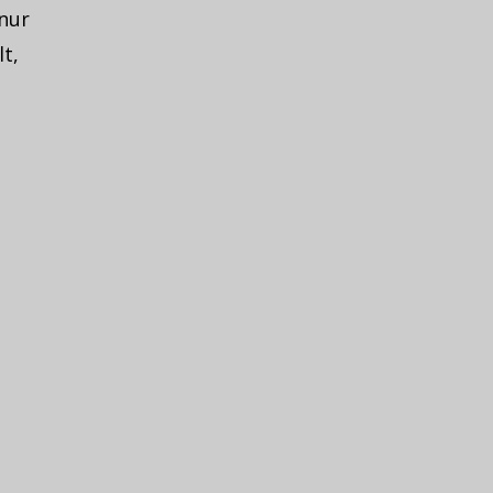
 nur
t,