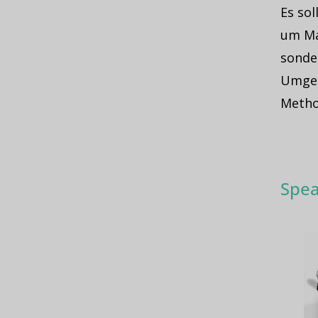
Es sol
um Ma
sonde
Umgeb
Metho
Spea