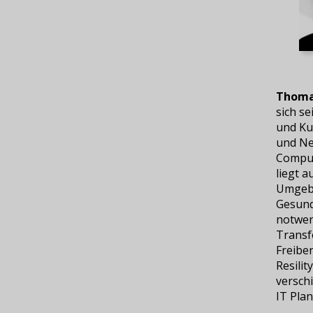
Thoma
sich se
und Kub
und Ne
Comput
liegt au
Umgebu
Gesund
notwen
Transf
Freibe
Resilit
versch
IT Pla