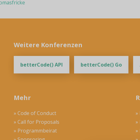
masfricke
Weitere Konferenzen
betterCode() API
betterCode() Go
Mehr
R
» Code of Conduct
»
» Call for Proposals
»
» Programmbeirat
»
» Sponsoring
»