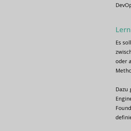
DevOp
Lern
Es sol
zwisc
oder 
Metho
Dazu 
Engin
Found
defini