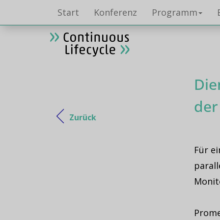
Start
Konferenz
Programm
Die
der
Zurück
Für e
parall
Monito
Prome