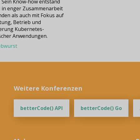
 Sein Know-how entstand
 in enger Zusammenarbeit
nden als auch mit Fokus auf
htung, Betrieb und
erung Kubernetes-
ischer Anwendungen.
bwurst
Weitere Konferenzen
betterCode() API
betterCode() Go