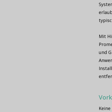
Syste
erlaub
typis
Mit Hi
Prome
und Gr
Anwen
Insta
entfe
Vork
Keine