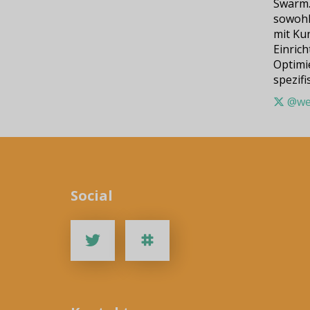
Swarm.
sowohl
mit Ku
Einric
Optimi
spezif
@we
Social