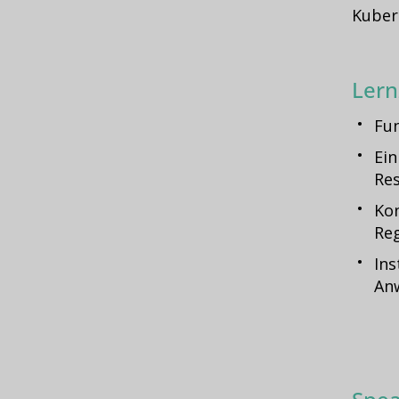
Kubern
Lern
Fu
Ein
Re
Kon
Re
Ins
An