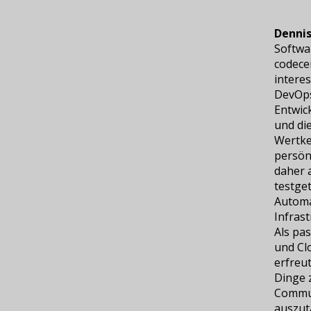
Dennis
Softwa
codece
interes
DevOps
Entwic
und di
Wertke
persön
daher 
testge
Automat
Infras
Als pa
und Cl
erfreu
Dinge z
Commun
auszut