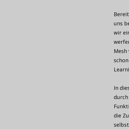
Bereit
uns b
wir e
werfe
Mesh v
schon
Learni
In die
durch 
Funkt
die Z
selbst