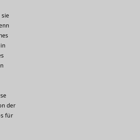
 sie
wenn
hes
in
es
en
ise
on der
s für