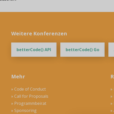
Weitere Konferenzen
betterCode() API
betterCode() Go
Mehr
R
» Code of Conduct
»
» Call for Proposals
»
» Programmbeirat
»
» Sponsoring
»