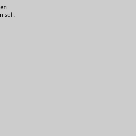
den
 soll.