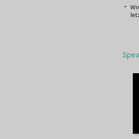
Wir
let
Spea