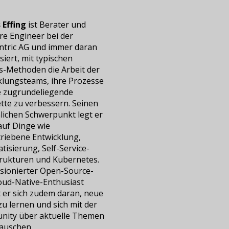
 Effing
ist Berater und
re Engineer bei der
ntric AG und immer daran
siert, mit typischen
-Methoden die Arbeit der
klungsteams, ihre Prozesse
e zugrundeliegende
tte zu verbessern. Seinen
lichen Schwerpunkt legt er
auf Dinge wie
triebene Entwicklung,
isierung, Self-Service-
trukturen und Kubernetes.
ssionierter Open-Source-
oud-Native-Enthusiast
t er sich zudem daran, neue
u lernen und sich mit der
ity über aktuelle Themen
auschen.