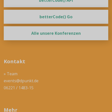
betterCode() API
betterCode() Go
Alle unsere Konferenzen
Kontakt
» Team
events@dpunkt.de
06221 / 1483-15
Mehr