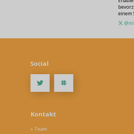
Enable
bevorz
einem 
@min
Social
Kontakt
» Team