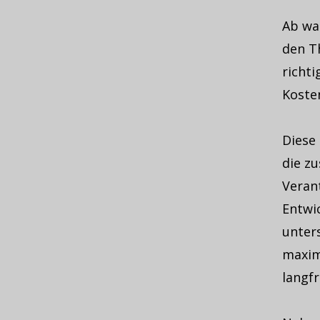
Ab wa
den T
richt
Koste
Diese 
die z
Veran
Entwi
unters
maxim
langf