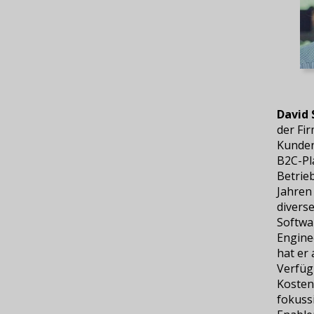
David 
der Fir
Kunden
B2C-Pl
Betrie
Jahren
diverse
Softwa
Engine
hat er
Verfügb
Kostene
fokussi