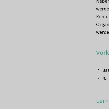
Neben
werde
Kontex
Organi
werde
Vork
Bas
Bas
Lern