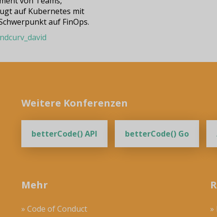
ment von Teams,
ugt auf Kubernetes mit
Schwerpunkt auf FinOps.
dcurv_david
Weitere Konferenzen
betterCode() API
betterCode() Go
Mehr
R
» Code of Conduct
»