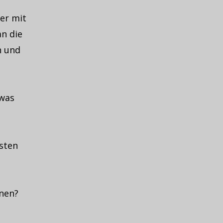
er mit
n die
n und
 was
sten
nnen?