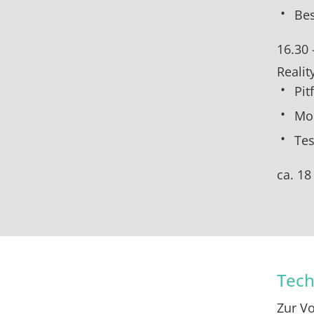
Bes
16.30 
Realit
Pitf
Mon
Tes
ca. 18
Tech
Zur Vo