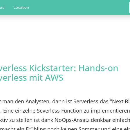
hau
Location
verless Kickstarter: Hands-on
verless mit AWS
 man den Analysten, dann ist Serverless das "Next Bi
. Eine einzelne Severless Function zu implementiere
tiv zu stellen ist dank NoOps-Ansatz denkbar einfach
 macht ein Frühling noch keinen Sommer und eine ei