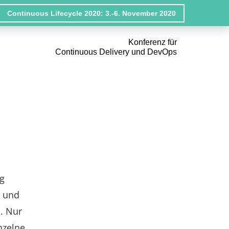
Continuous Lifecycle 2020: 3.-6. November 2020
Konferenz für
Continuous Delivery und DevOps
g
n und
. Nur
nzelne