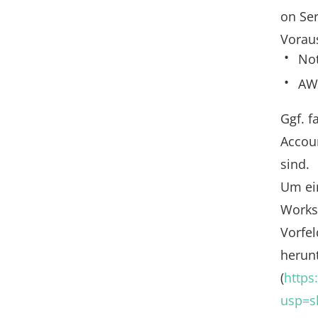
on Ser
Voraus
Not
AWS
Ggf. 
Accoun
sind.
Um ein
Worksh
Vorfe
herun
(
https
usp=s