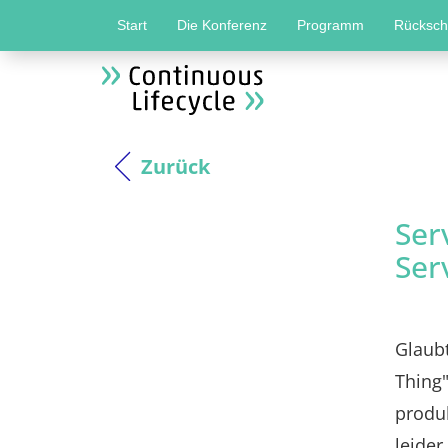
Start
Die Konferenz
Programm
Rücksc
Zurück
Ser
Ser
Glaubt
Thing"
produk
leider