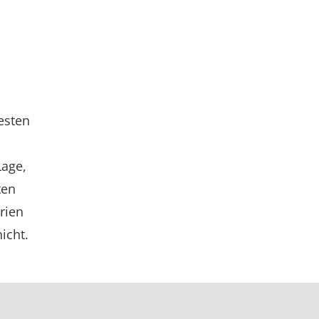
esten
Lage,
ten
rien
icht.