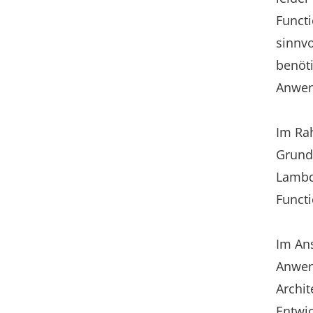
Functi
sinnv
benöti
Anwen
Im Ra
Grundp
Lambd
Functi
Im An
Anwen
Archit
Entwi