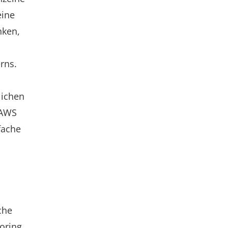
eine
nken,
rns.
lichen
 AWS
fache
che
oring