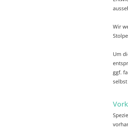
ausse
Wir w
Stolpe
Um di
entsp
ggf. f
selbst
Vork
Spezie
vorhan