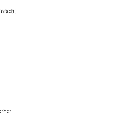
infach
orher