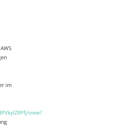
s AWS
gen
er im
dPVkylZRPfj/view?
ung