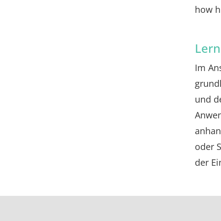
how hi
Lern
Im An
grundl
und de
Anwen
anhand
oder S
der Ei