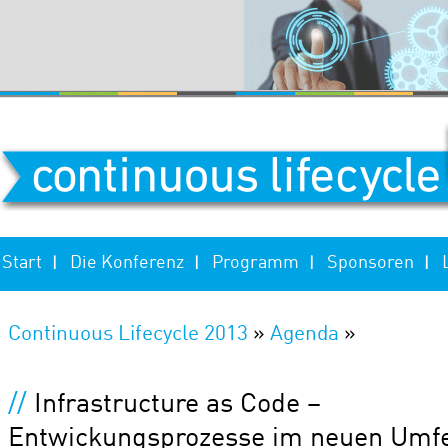
Start
Die Konferenz
Programm
Sponsoren
|
|
|
|
Continuous Lifecycle 2013
»
Agenda
»
//
Infrastructure as Code –
Entwickungsprozesse im neuen Umf